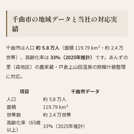
千曲市の地域データと当社の対応実
績
千曲市は人口
約 5.8 万人
（面積 119.79 km²・約 2.4 万
世帯）、高齢化率は
33%（2025年推計）
です。あんずの
里（森地区）の農家蔵・戸倉上山田温泉の旅館什器整理
に対応。
項目
千曲市データ
人口
約 5.8 万人
面積
119.79 km²
世帯数
約 2.4 万世帯
高齢化率（65歳
33%（2025年推計）
以上）