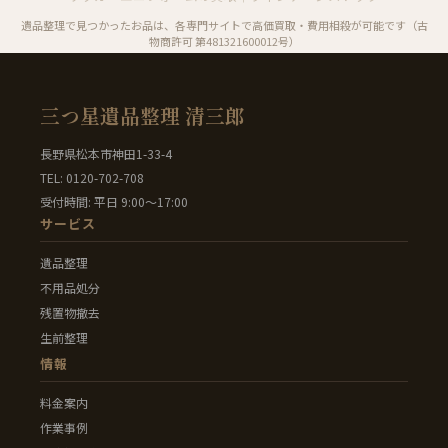
遺品整理で見つかったお品は、各専門サイトで高価買取・費用相殺が可能です（古
物商許可 第481321600012号）
三つ星遺品整理 清三郎
長野県松本市神田1-33-4
TEL: 0120-702-708
受付時間: 平日 9:00〜17:00
サービス
遺品整理
不用品処分
残置物撤去
生前整理
情報
料金案内
作業事例