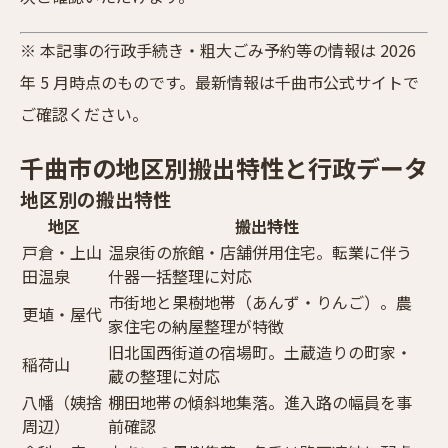
※ 本記事の行政手続き・粗大ごみ予約等の情報は 2026
年 5 月時点のものです。最新情報は千曲市公式サイトで
ご確認ください。
千曲市の地区別搬出特性と行政データ
地区別の搬出特性
地区
搬出特性
戸倉・上山
温泉街の旅館・店舗併用住宅。転業に伴う
田温泉
什器一括整理に対応
市街地と果樹地帯（あんず・りんご）。農
更埴・屋代
家住宅の納屋整理が特徴
旧北国西街道の宿場町。土蔵造りの町家・
稲荷山
蔵の整理に対応
八幡（姨捨
棚田地帯の傾斜地集落。進入路の幅員を事
周辺）
前確認