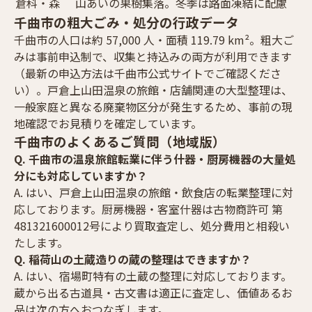
倉科・森
山あいの果樹集落。冬季は路面凍結に配慮
千曲市の粗大ごみ・処分の行政データ
千曲市の人口は約 57,000 人・面積 119.79 km²。粗大ご
みは事前申込制で、収集と持込みの両方が利用できます
（最新の申込方法は千曲市公式サイトでご確認くださ
い）。戸倉上山田温泉の旅館・店舗関連の大型整理は、
一般家庭と異なる廃棄物区分が発生するため、事前の現
地確認でお見積りを確定しています。
千曲市のよくあるご質問（地域版）
Q. 千曲市の温泉旅館転業に伴う什器・厨房機器の大量処
分にも対応していますか？
A. はい、戸倉上山田温泉の旅館・飲食店の転業整理に対
応しております。厨房機器・客室什器は古物商許可 第
481321600012号により買取査定し、処分費用と相殺い
たします。
Q. 稲荷山の土蔵造りの蔵の整理はできますか？
A. はい、宿場町特有の土蔵の整理に対応しております。
蔵から出る古道具・古文書は適正に査定し、価値あるお
品は次の方へおつなぎします。