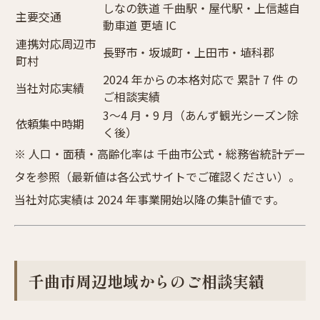
しなの鉄道 千曲駅・屋代駅・上信越自
主要交通
動車道 更埴 IC
連携対応周辺市
長野市・坂城町・上田市・埴科郡
町村
2024 年からの本格対応で 累計 7 件 の
当社対応実績
ご相談実績
3〜4 月・9 月（あんず観光シーズン除
依頼集中時期
く後）
※ 人口・面積・高齢化率は
千曲市公式
・総務省統計デー
タを参照（最新値は各公式サイトでご確認ください）。
当社対応実績は 2024 年事業開始以降の集計値です。
千曲市周辺地域からのご相談実績