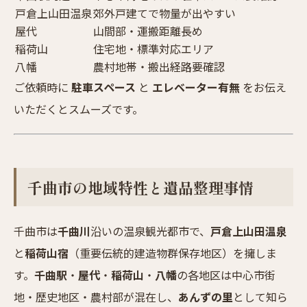
戸倉上山田温泉
郊外戸建てで物量が出やすい
屋代
山間部・運搬距離長め
稲荷山
住宅地・標準対応エリア
八幡
農村地帯・搬出経路要確認
ご依頼時に
駐車スペース
と
エレベーター有無
をお伝え
いただくとスムーズです。
千曲市の地域特性と遺品整理事情
千曲市は
千曲川
沿いの温泉観光都市で、
戸倉上山田温泉
と
稲荷山宿
（重要伝統的建造物群保存地区）を擁しま
す。
千曲駅
・
屋代
・
稲荷山
・
八幡
の各地区は中心市街
地・歴史地区・農村部が混在し、
あんずの里
として知ら