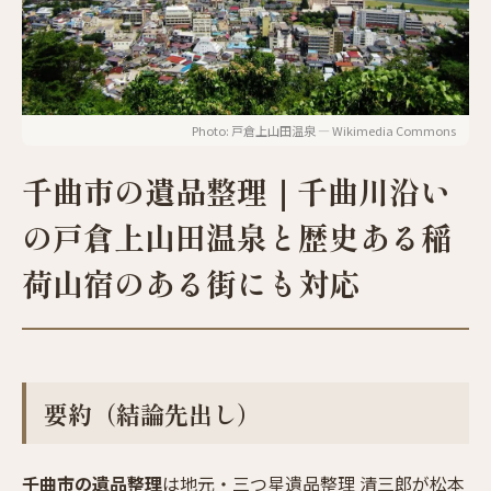
Photo: 戸倉上山田温泉 — Wikimedia Commons
千曲市の遺品整理｜千曲川沿い
の戸倉上山田温泉と歴史ある稲
荷山宿のある街にも対応
要約（結論先出し）
千曲市の遺品整理
は地元・三つ星遺品整理 清三郎が松本