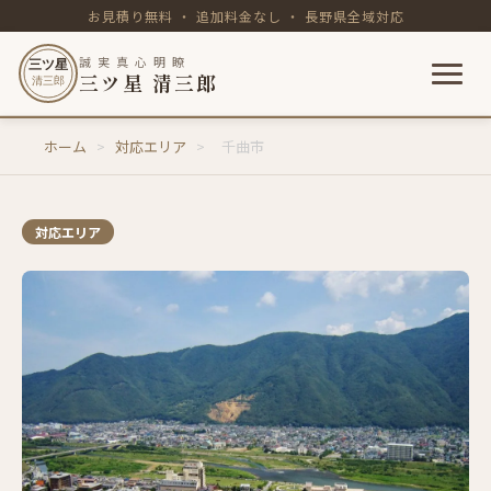
お見積り無料 ・ 追加料金なし ・ 長野県全域対応
誠 実 真 心 明 瞭
三ツ星
三ツ星 清三郎
清三郎
内
ホーム
>
対応エリア
>
千曲市
容
を
ス
キ
対応エリア
ッ
プ