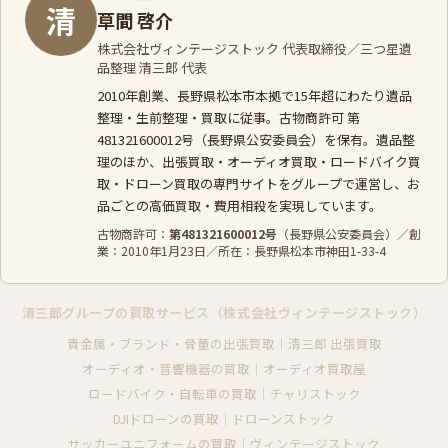
清
草間 啓介
株式会社ヴィンテージストック 代表取締役／三つ星遺
品整理 清三郎 代表
2010年創業、長野県松本市本拠で15年超にわたり遺品
整理・生前整理・買取に従事。古物商許可 第
481321600012号（長野県公安委員会）を保有。遺品整
理のほか、
出張買取
・
オーディオ買取
・
ロードバイク買
取
・
ドローン買取
の専門サイトをグループで運営し、お
品ごとの高価買取・費用相殺を実現しています。
古物商許可：
第481321600012号
（長野県公安委員会）／創
業：2010年1月23日／所在：長野県松本市神田1-33-4
清三郎グループの買取サービス（株式会社ヴィンテージストック）
貴金属・ブランド・骨董の出張買取｜清三郎 出張買取
オーディオ・音響機器の買取｜オーディオ買取屋
ロードバイク・自転車の買取｜チャリストック
DJIドローンの買取｜ドローンストック
サッカーユニフォームの買取｜ヴィンテージストック