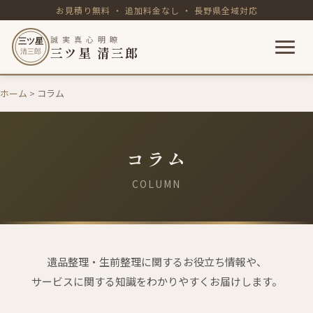
お見積り無料 ・ 追加料金なし ・ 長野県全域対応
誠 実 真 心 明 瞭
三ツ星
三ツ星 清三郎
清三郎
内
ホーム
> コラム
容
を
ス
キ
コラム
ッ
プ
COLUMN
遺品整理・生前整理に関するお役立ち情報や、
サービスに関する知識をわかりやすくお届けします。