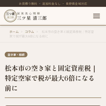
お見積り無料 ・ 追加料金なし ・ 長野県全域対応
誠 実 真 心 明 瞭
三ツ星
三ツ星 清三郎
清三郎
内
ホーム
>
コラム
>
松本市の空き家と固定資産税｜特定空
容
家で税が最大6倍になる前に
を
ス
キ
空き家・相続
ッ
プ
松本市の空き家と固定資産税｜
特定空家で税が最大6倍になる
前に