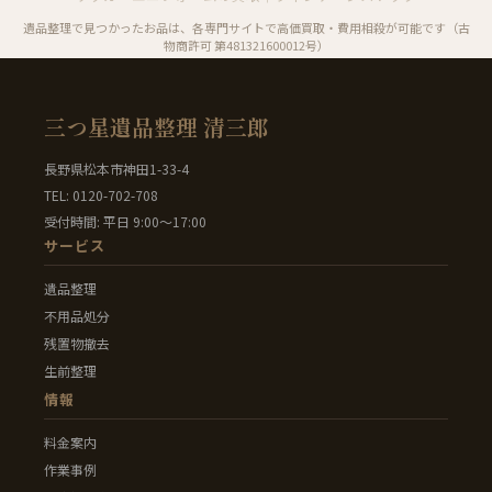
遺品整理で見つかったお品は、各専門サイトで高価買取・費用相殺が可能です（古
物商許可 第481321600012号）
三つ星遺品整理 清三郎
長野県松本市神田1-33-4
TEL: 0120-702-708
受付時間: 平日 9:00〜17:00
サービス
遺品整理
不用品処分
残置物撤去
生前整理
情報
料金案内
作業事例