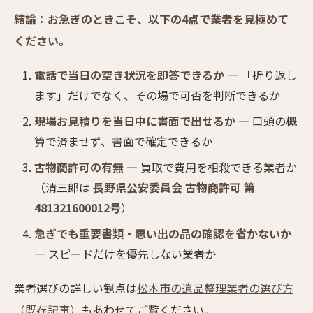
結論：お急ぎのときこそ、以下の4点で業者を見極めて
ください。
電話で当日の空き状況を即答できるか
— 「折り返し
ます」だけでなく、その場で可否を判断できるか
現場お見積りを当日中に書面で出せるか
— 口頭の概
算で済ませず、書面で確定できるか
古物商許可の有無
— 買取で費用を相殺できる業者か
（清三郎は
長野県公安委員会 古物商許可 第
481321600012号
）
急ぎでも重要書類・思い出の品の確認を省かないか
— スピードだけを優先しない業者か
業者選びの詳しい観点は
松本市の遺品整理業者の選び方
（既存記事）
もあわせてご覧ください。