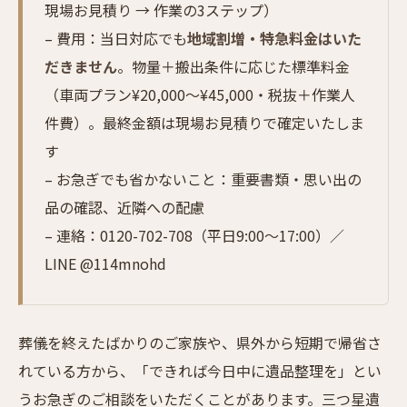
現場お見積り → 作業の3ステップ）
– 費用：当日対応でも
地域割増・特急料金はいた
だきません
。物量＋搬出条件に応じた標準料金
（車両プラン¥20,000〜¥45,000・税抜＋作業人
件費）。最終金額は現場お見積りで確定いたしま
す
– お急ぎでも省かないこと：重要書類・思い出の
品の確認、近隣への配慮
– 連絡：0120-702-708（平日9:00〜17:00）／
LINE @114mnohd
葬儀を終えたばかりのご家族や、県外から短期で帰省さ
れている方から、「できれば今日中に遺品整理を」とい
うお急ぎのご相談をいただくことがあります。三つ星遺