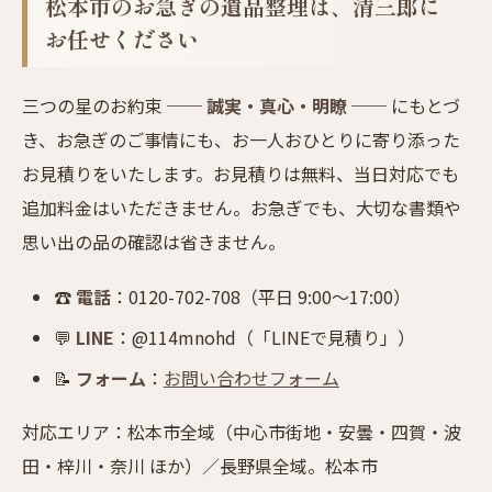
松本市のお急ぎの遺品整理は、清三郎に
お任せください
三つの星のお約束 ──
誠実・真心・明瞭
── にもとづ
き、お急ぎのご事情にも、お一人おひとりに寄り添った
お見積りをいたします。お見積りは無料、当日対応でも
追加料金はいただきません。お急ぎでも、大切な書類や
思い出の品の確認は省きません。
☎
電話
：0120-702-708（平日 9:00〜17:00）
💬
LINE
：@114mnohd（「LINEで見積り」）
📝
フォーム
：
お問い合わせフォーム
対応エリア：松本市全域（中心市街地・安曇・四賀・波
田・梓川・奈川 ほか）／長野県全域。松本市