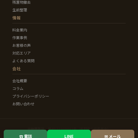
残置物撤去
生前整理
情報
料金案内
作業事例
お客様の声
対応エリア
よくある質問
会社
会社概要
コラム
プライバシーポリシー
お問い合わせ
古物商許可
第481321600012号（長野県公安委員会）
☎ 電話
LINE
✉ メール
© 2025 三つ星遺品整理 清三郎 All Rights Reserved.