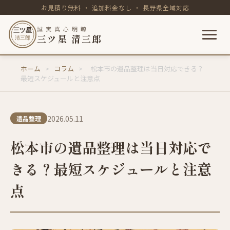
お見積り無料 ・ 追加料金なし ・ 長野県全域対応
誠 実 真 心 明 瞭
三ツ星
三ツ星 清三郎
清三郎
内
ホーム
>
コラム
>
松本市の遺品整理は当日対応できる？
容
最短スケジュールと注意点
を
ス
キ
2026.05.11
遺品整理
ッ
プ
松本市の遺品整理は当日対応で
きる？最短スケジュールと注意
点