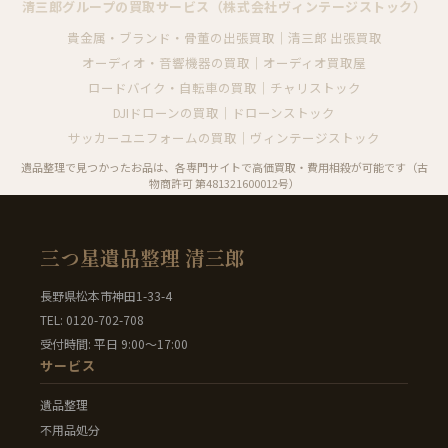
清三郎グループの買取サービス（株式会社ヴィンテージストック）
貴金属・ブランド・骨董の出張買取｜清三郎 出張買取
オーディオ・音響機器の買取｜オーディオ買取屋
ロードバイク・自転車の買取｜チャリストック
DJIドローンの買取｜ドローンストック
サッカーユニフォームの買取｜ヴィンテージストック
遺品整理で見つかったお品は、各専門サイトで高価買取・費用相殺が可能です（古
物商許可 第481321600012号）
三つ星遺品整理 清三郎
長野県松本市神田1-33-4
TEL: 0120-702-708
受付時間: 平日 9:00〜17:00
サービス
遺品整理
不用品処分