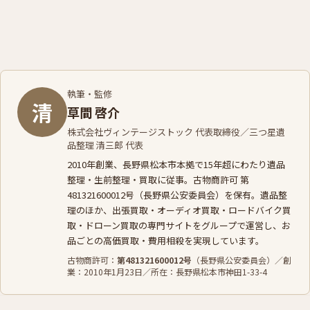
執筆・監修
清
草間 啓介
株式会社ヴィンテージストック 代表取締役／三つ星遺
品整理 清三郎 代表
2010年創業、長野県松本市本拠で15年超にわたり遺品
整理・生前整理・買取に従事。古物商許可 第
481321600012号（長野県公安委員会）を保有。遺品整
理のほか、
出張買取
・
オーディオ買取
・
ロードバイク買
取
・
ドローン買取
の専門サイトをグループで運営し、お
品ごとの高価買取・費用相殺を実現しています。
古物商許可：
第481321600012号
（長野県公安委員会）／創
業：2010年1月23日／所在：長野県松本市神田1-33-4