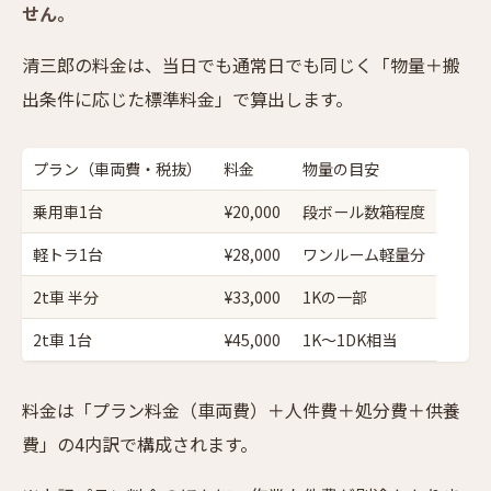
せん。
清三郎の料金は、当日でも通常日でも同じく「物量＋搬
出条件に応じた標準料金」で算出します。
プラン（車両費・税抜）
料金
物量の目安
乗用車1台
¥20,000
段ボール数箱程度
軽トラ1台
¥28,000
ワンルーム軽量分
2t車 半分
¥33,000
1Kの一部
2t車 1台
¥45,000
1K〜1DK相当
料金は「プラン料金（車両費）＋人件費＋処分費＋供養
費」の4内訳で構成されます。