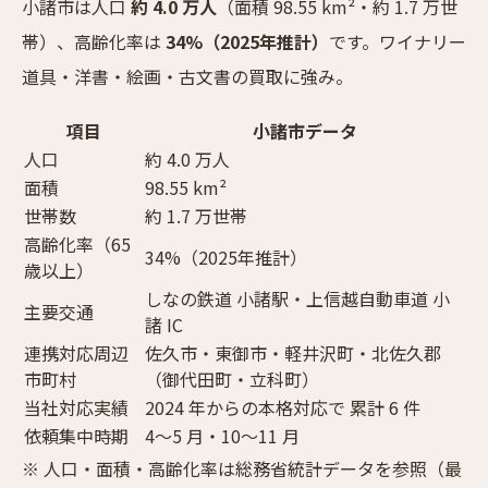
小諸市は人口
約 4.0 万人
（面積 98.55 km²・約 1.7 万世
帯）、高齢化率は
34%（2025年推計）
です。ワイナリー
道具・洋書・絵画・古文書の買取に強み。
項目
小諸市データ
人口
約 4.0 万人
面積
98.55 km²
世帯数
約 1.7 万世帯
高齢化率（65
34%（2025年推計）
歳以上）
しなの鉄道 小諸駅・上信越自動車道 小
主要交通
諸 IC
連携対応周辺
佐久市・東御市・軽井沢町・北佐久郡
市町村
（御代田町・立科町）
当社対応実績
2024 年からの本格対応で 累計 6 件
依頼集中時期
4〜5 月・10〜11 月
※ 人口・面積・高齢化率は総務省統計データを参照（最