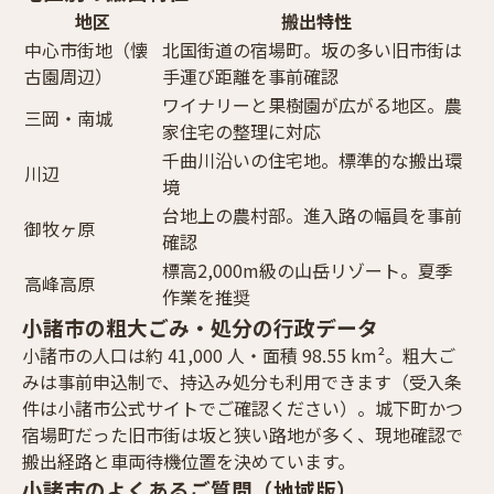
地区
搬出特性
中心市街地（懐
北国街道の宿場町。坂の多い旧市街は
古園周辺）
手運び距離を事前確認
ワイナリーと果樹園が広がる地区。農
三岡・南城
家住宅の整理に対応
千曲川沿いの住宅地。標準的な搬出環
川辺
境
台地上の農村部。進入路の幅員を事前
御牧ヶ原
確認
標高2,000m級の山岳リゾート。夏季
高峰高原
作業を推奨
小諸市の粗大ごみ・処分の行政データ
小諸市の人口は約 41,000 人・面積 98.55 km²。粗大ご
みは事前申込制で、持込み処分も利用できます（受入条
件は小諸市公式サイトでご確認ください）。城下町かつ
宿場町だった旧市街は坂と狭い路地が多く、現地確認で
搬出経路と車両待機位置を決めています。
小諸市のよくあるご質問（地域版）