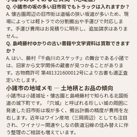
Q. 小諸市の坂の多い旧市街でもトラックは入れますか？
A. 懐古園周辺の旧市街は道幅の狭い坂道が多いため、現
場によっては軽トラでの分割搬出や手運びで対応しま
す。手運び費用はお見積りに明示し、追加請求はありま
せん。
Q. 島崎藤村ゆかりの古い書籍や文学資料は買取できます
か？
A. はい、藤村『千曲川のスケッチ』の舞台である小諸で
は、旧家から文学関係の蔵書が見つかることがありま
す。古物商許可 第481321600012号により古書も適正査
定いたします。
小諸市の地域メモ — 土地柄とお品の傾向
小諸市は小諸城址・懐古園と島崎藤村で知られる北国街
道の城下町です。「穴城」と呼ばれる珍しい城の周囲に
発達した旧市街は坂が多く、搬出計画の精度が費用を左
右します。近年はワイン産地（三岡周辺）としても注目
され、ワイナリー関連やしなの鉄道沿線の住み替えに伴
う整理のご相談も増えています。