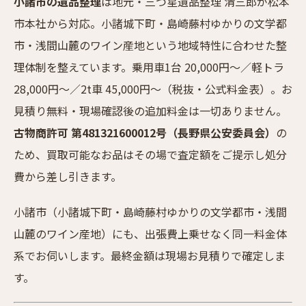
小諸市の遺品整理
は地元・三つ星遺品整理 清三郎が松本
市本社から対応。小諸城下町・島崎藤村ゆかりの文学都
市・浅間山麓のワイン産地という地域特性に合わせた整
理体制を整えています。乗用車1台 20,000円〜／軽トラ
28,000円〜／2t車 45,000円〜（税抜・公式料金表）。お
見積り無料・現場確認後の追加料金は一切ありません。
古物商許可 第481321600012号（長野県公安委員会）
の
ため、買取可能なお品はその場で査定額をご提示し処分
費から差し引きます。
小諸市（小諸城下町・島崎藤村ゆかりの文学都市・浅間
山麓のワイン産地）にも、出張費上乗せなく同一料金体
系でお伺いします。最終金額は現場お見積りで確定しま
す。