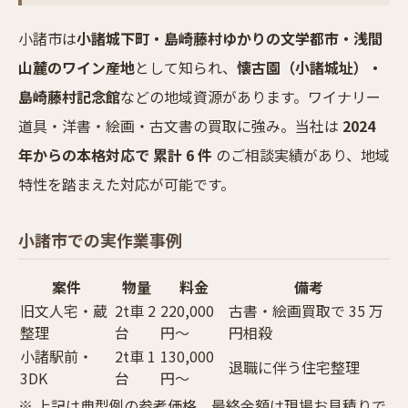
小諸市は
小諸城下町・島崎藤村ゆかりの文学都市・浅間
山麓のワイン産地
として知られ、
懐古園（小諸城址）・
島崎藤村記念館
などの地域資源があります。ワイナリー
道具・洋書・絵画・古文書の買取に強み。当社は
2024
年からの本格対応で 累計 6 件
のご相談実績があり、地域
特性を踏まえた対応が可能です。
小諸市での実作業事例
案件
物量
料金
備考
旧文人宅・蔵
2t車 2
220,000
古書・絵画買取で 35 万
整理
台
円〜
円相殺
小諸駅前・
2t車 1
130,000
退職に伴う住宅整理
3DK
台
円〜
※ 上記は典型例の参考価格。最終金額は現場お見積りで