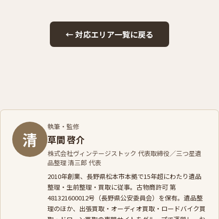
← 対応エリア一覧に戻る
執筆・監修
清
草間 啓介
株式会社ヴィンテージストック 代表取締役／三つ星遺
品整理 清三郎 代表
2010年創業、長野県松本市本拠で15年超にわたり遺品
整理・生前整理・買取に従事。古物商許可 第
481321600012号（長野県公安委員会）を保有。遺品整
理のほか、
出張買取
・
オーディオ買取
・
ロードバイク買