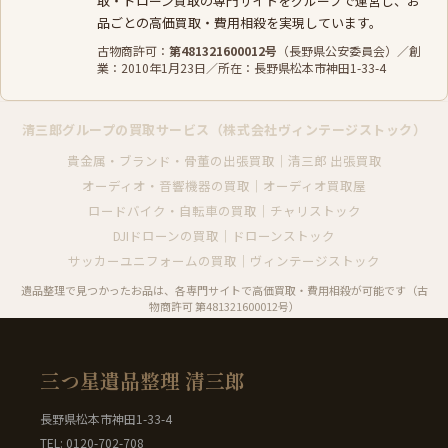
取
・
ドローン買取
の専門サイトをグループで運営し、お
品ごとの高価買取・費用相殺を実現しています。
古物商許可：
第481321600012号
（長野県公安委員会）／創
業：2010年1月23日／所在：長野県松本市神田1-33-4
清三郎グループの買取サービス（株式会社ヴィンテージストック）
貴金属・ブランド・骨董の出張買取｜清三郎 出張買取
オーディオ・音響機器の買取｜オーディオ買取屋
ロードバイク・自転車の買取｜チャリストック
DJIドローンの買取｜ドローンストック
サッカーユニフォームの買取｜ヴィンテージストック
遺品整理で見つかったお品は、各専門サイトで高価買取・費用相殺が可能です（古
物商許可 第481321600012号）
三つ星遺品整理 清三郎
長野県松本市神田1-33-4
TEL: 0120-702-708