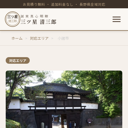
お見積り無料 ・ 追加料金なし ・ 長野県全域対応
誠 実 真 心 明 瞭
三ツ星
三ツ星 清三郎
清三郎
内
ホーム
>
対応エリア
>
小諸市
容
を
ス
キ
対応エリア
ッ
プ