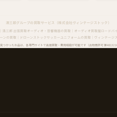
清三郎グループの買取サービス（株式会社ヴィンテージストック）
｜清三郎 出張買取
オーディオ・音響機器の買取｜オーディオ買取屋
ロードバ
ドローンの買取｜ドローンストック
サッカーユニフォームの買取｜ヴィンテージ
見つかったお品は、各専門サイトで高価買取・費用相殺が可能です（古物商許可 第48132160