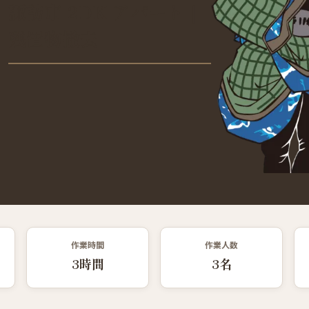
諏訪市 2DK アパート｜
残置物撤去
作業時間
作業人数
3時間
3名