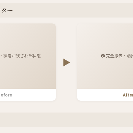
フター
具・家電が残された状態
📷 完全撤去・
▶
efore
Afte