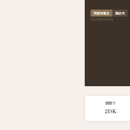
残置物撤去
諏訪市
2025年2月5日
間取り
2DK