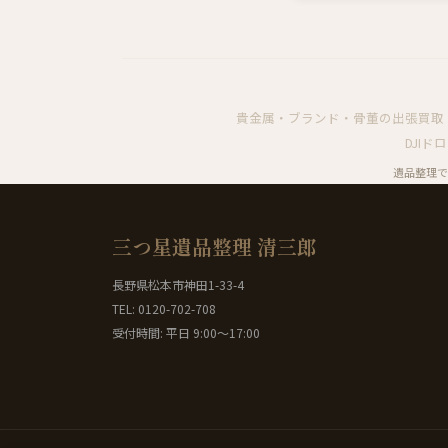
貴金属・ブランド・骨董の出張買取
DJI
遺品整理で
三つ星遺品整理 清三郎
長野県松本市神田1-33-4
TEL: 0120-702-708
受付時間: 平日 9:00〜17:00