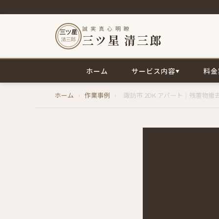
誠 実 真 心 明 瞭
三ツ星
三ツ星 清三郎
清三郎
ホーム
サービス内容
料金
▼
内
ホーム
›
作業事例
›
諏訪市 2DK アパート｜残置物撤
容
を
ス
キ
ッ
プ