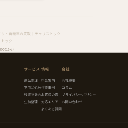
イク・自転車の買取｜チャリストック
ストック
0012号）
サービス
情報
会社
遺品整理
料金案内
会社概要
不用品処分
作業事例
コラム
残置物撤去
お客様の声
プライバシーポリシー
生前整理
対応エリア
お問い合わせ
よくある質問