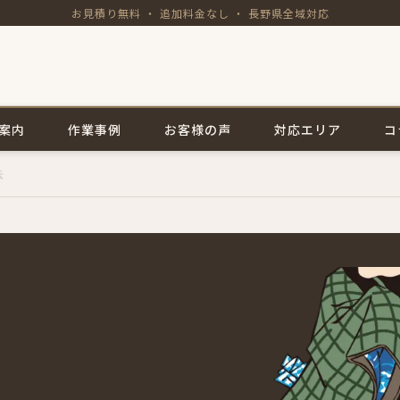
お見積り無料 ・ 追加料金なし ・ 長野県全域対応
案内
作業事例
お客様の声
対応エリア
コ
去